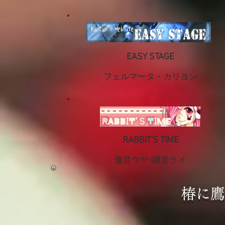
EASY STAGE
フェルマータ・カリヨン
RABBIT'S TIME
​傷音ウサ/継音ライ
椿に鷹