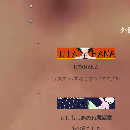
​
UTAHANA
ワタクシ/すねこすり/マァブル
もしもしあのね電話室
あの音もしも