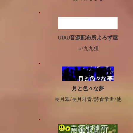
UTAU音源配布所よろず屋
io/九九狸
月と色々な夢
長月翠/長月群青/詩倉常世/他