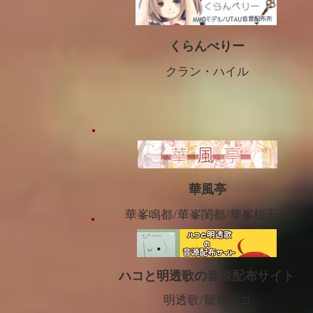
くらんべりー
クラン・ハイル
華風亭
華峯鳴都/華峯閨都/華峯桜禾/他
ハコと明透歌の音源配布サイト
​明透歌/籠音ハコ