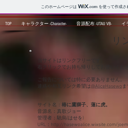
このホームページは
.com
を使って作成さ
TOP
キャラクター -Character-
音源配布 -UTAU VB-
イラ
リン
当サイトはリンクフリーです。
右クリックでお持ち帰りしてお使いくだ
ご報告については特に必要ありません。
連絡や相互リンク希望は
@AliceHasewo
ま
サイト名：
椿に鷹獅子、蓮に虎。
音源名：真歌ジョー
管理者：馳烏(はせを)
URL：
http://hasewoalice.wixsite.com/joe