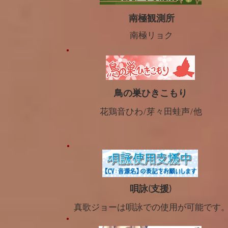
南極観測所
南極リョク
鳥の巣ひきこもり
花鶏音ひわ/芽々田蛙声/他
唄詠(支援)
​真歌ジョーは唄詠での使用が可能です